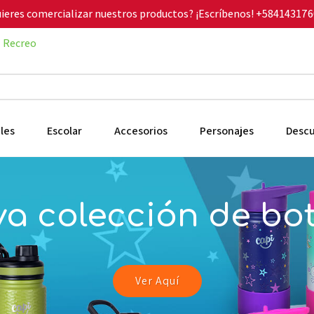
ieres comercializar nuestros productos? ¡Escríbenos!
+584143176
Recreo
les
Escolar
Accesorios
Personajes
Desc
a colección de bot
Ver Aquí