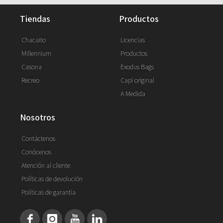
tiendas
productos
Chacaito
Licencias
Millennium
Productos
Casona
Exodus Bags
Recreo
Capi original
A Medida
nosotros
Contáctenos
Conócenos
Atención al cliente
Políticas de devolución
Políticas de garantía