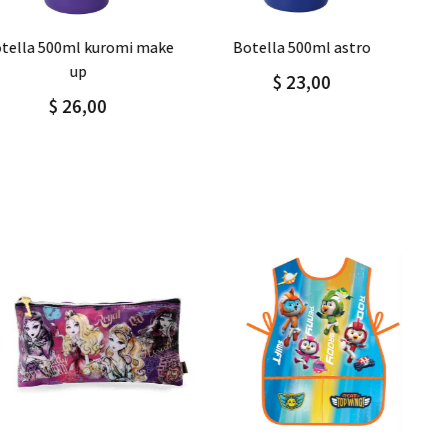
Agregar
Detalle
Agregar
Detalle
botella 500ml astro
botella 500ml hearts
$ 23,00
$ 23,00