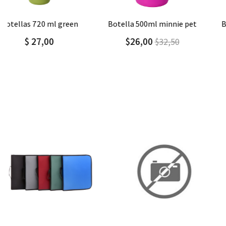
Agregar
Detalle
Agregar
Detalle
botella 500ml minnie pet
botella 500ml hello kitty
good vibes
$26,00
$32,50
$ 26,00