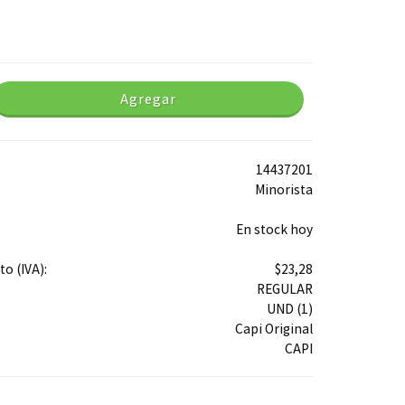
Agregar
14437201
Minorista
En stock hoy
o (IVA):
$23,28
REGULAR
UND (1)
Capi Original
CAPI