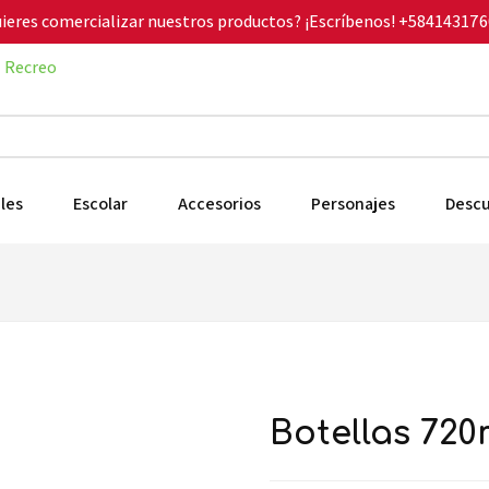
ieres comercializar nuestros productos? ¡Escríbenos!
+584143176
Recreo
les
Escolar
Accesorios
Personajes
Desc
botellas 72