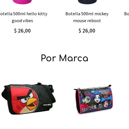
Agregar
Detalle
Agregar
Detalle
botella 500ml mickey
botella 500ml kuromi make
mouse reboot
up
$ 26,00
$ 26,00
Por Marca