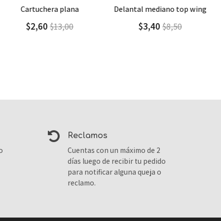
Agregar
Detalle
Agregar
Detalle
delantal mediano top wing
delantal grande
$3,40
$4,10
$8,50
$6,84
reclamos
o
Cuentas con un máximo de 2
días luego de recibir tu pedido
para notificar alguna queja o
reclamo.