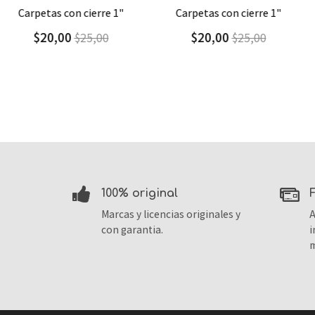
Agregar
Detalle
Agregar
Detalle
carpetas con cierre 1"
cartuchera triangular
$20,00
$9,30
$25,00
$13,29
100% original
Marcas y licencias originales y
A
con garantia.
i
m