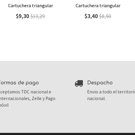
Agregar
Detalle
Agregar
Detalle
cartuchera triangular
cartuchera plana
$3,40
$2,60
$8,50
$13,00
formas de pago
despacho
ceptamos TDC nacional e
Envio a todo el territori
nternacionales, Zelle y Pago
nacional.
óvil