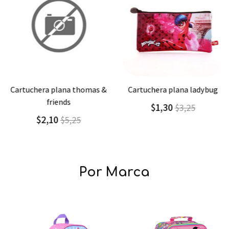
Agregar
Detalle
Agregar
Detalle
cartuchera plana thomas &
cartuchera plana ladybug
friends
$1,30
$3,25
$2,10
$5,25
Por Marca