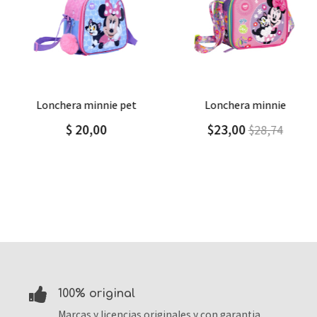
Agregar
Detalle
Agregar
Detalle
lonchera minnie pet
lonchera minnie
$ 20,00
$23,00
$28,74
100% original
Marcas y licencias originales y con garantia.