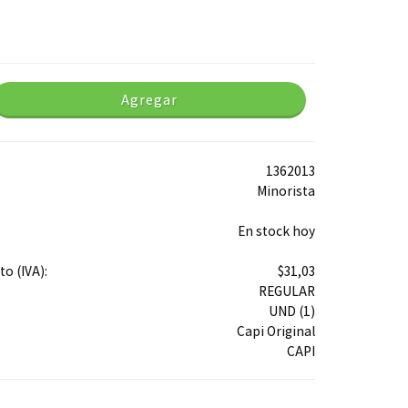
Agregar
1362013
Minorista
En stock hoy
o (IVA):
$31,03
REGULAR
UND (1)
Capi Original
CAPI