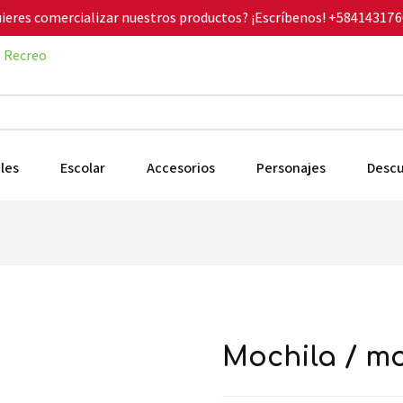
ieres comercializar nuestros productos? ¡Escríbenos!
+584143176
Recreo
les
Escolar
Accesorios
Personajes
Desc
mochila / 