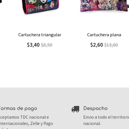
Agregar
Detalle
Agregar
Detalle
cartuchera triangular
cartuchera plana
$3,40
$2,60
$8,50
$13,00
formas de pago
despacho
ceptamos TDC nacional e
Envio a todo el territori
nternacionales, Zelle y Pago
nacional.