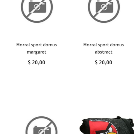
Agregar
Detalle
Agregar
Detalle
morral sport domus
morral sport domus
margaret
abstract
$ 20,00
$ 20,00