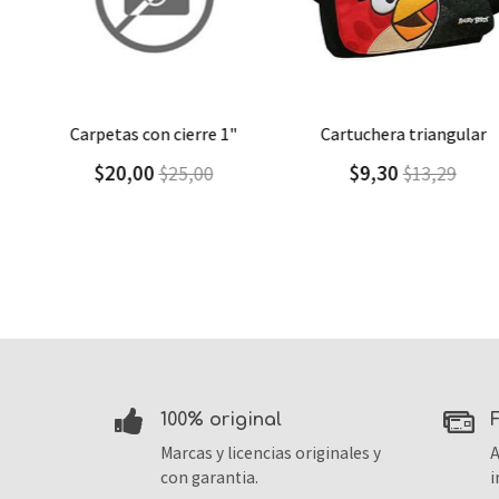
Agregar
Detalle
Agregar
Detalle
carpetas con cierre 1"
cartuchera triangular
$20,00
$9,30
$25,00
$13,29
100% original
Marcas y licencias originales y
A
con garantia.
i