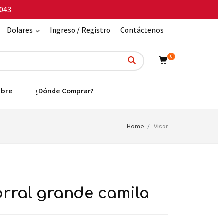
043
Dolares
Ingreso / Registro
Contáctenos
0
ubre
¿Dónde Comprar?
Home
Visor
morral grande camila