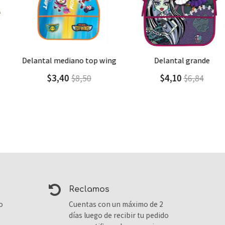
Agregar
Detalle
Agregar
Detalle
delantal mediano top wing
delantal grande
$3,40
$4,10
$8,50
$6,84
reclamos
o
Cuentas con un máximo de 2
días luego de recibir tu pedido