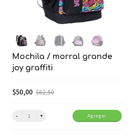
mochila / morral grande
joy graffiti
$
50,00
$
62,50
Agregar