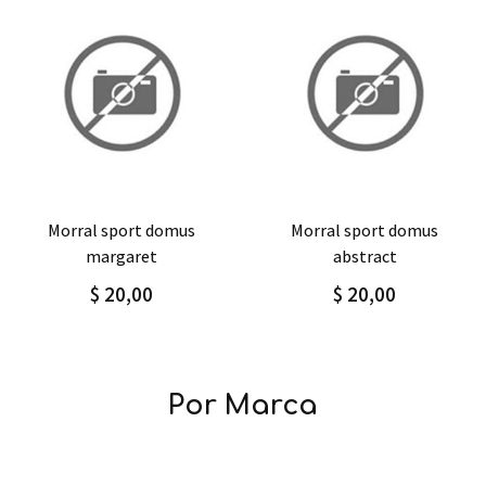
Agregar
Detalle
Agregar
Detalle
morral sport domus
morral sport domus
margaret
abstract
$ 20,00
$ 20,00
Por Marca