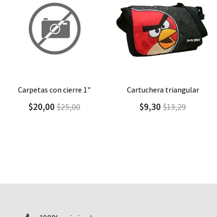
Agregar
Detalle
Agregar
Detalle
carpetas con cierre 1"
cartuchera triangular
$20,00
$9,30
$25,00
$13,29