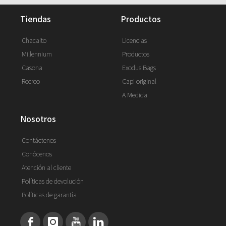
tiendas
productos
Chacaito
Licencias
Millennium
Productos
Casona
Exodus Bags
Recreo
Capi original
A Medida
nosotros
Contáctenos
Conócenos
Atención al cliente
Políticas de devolución
Políticas de garantía