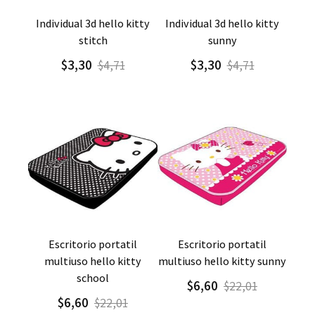
Agregar
Detalle
Agregar
Detalle
individual 3d hello kitty
individual 3d hello kitty
stitch
sunny
$3,30
$3,30
$4,71
$4,71
Agregar
Detalle
Agregar
Detalle
escritorio portatil
escritorio portatil
multiuso hello kitty
multiuso hello kitty sunny
school
$6,60
$22,01
$6,60
$22,01