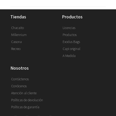
tiendas
productos
Chacaito
Licencias
Millennium
Productos
Casona
Exodus Bags
Recreo
Capi original
A Medida
nosotros
Contáctenos
Conócenos
Atención al cliente
Políticas de devolución
Políticas de garantía