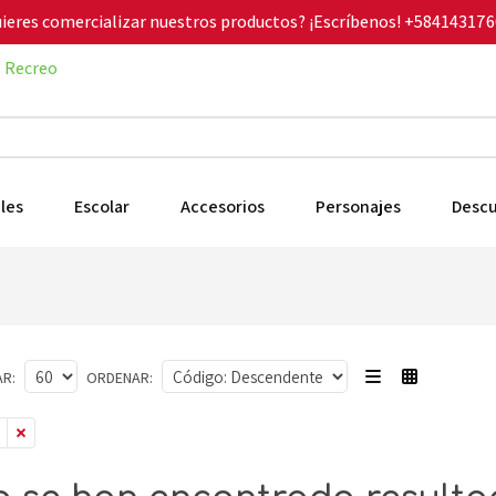
ieres comercializar nuestros productos? ¡Escríbenos!
+584143176
Recreo
les
Escolar
Accesorios
Personajes
Desc
R:
ORDENAR: