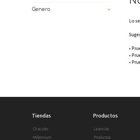
No
Genero
Lo se
Suge
• Pru
• Pru
• Pru
tiendas
productos
Chacaito
Licencias
Millennium
Productos