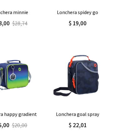
gar
Detalle
Agregar
Detalle
nchera minnie
lonchera spidey go
3,00
$ 19,00
$28,74
gar
Detalle
Agregar
Detalle
ra happy gradient
lonchera goal spray
6,00
$ 22,01
$20,00