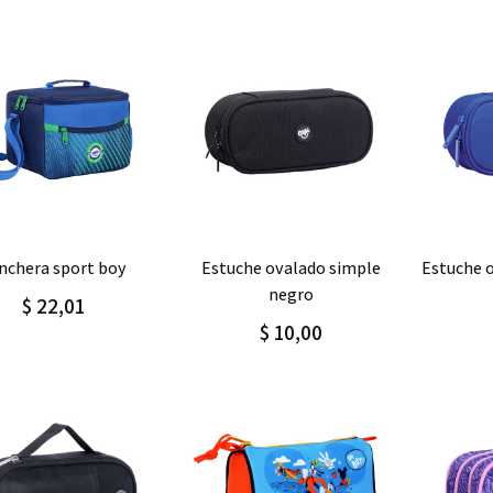
regar
Detalle
Agregar
Detalle
Agre
onchera sport boy
estuche ovalado simple
estuche 
negro
$ 22,01
$ 10,00