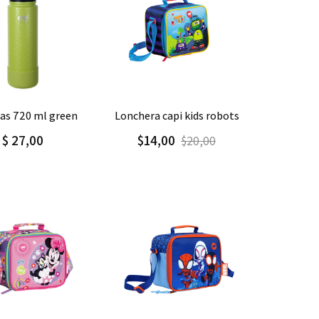
gar
Detalle
Agregar
Detalle
las 720 ml green
lonchera capi kids robots
$ 27,00
$14,00
$20,00