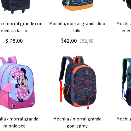
regar
Detalle
Agregar
Detalle
Agre
mochila/morral grande dino
mochila / morral grande
ruedas classic
bike
ener
$ 78,00
$42,00
$52,50
regar
Detalle
Agregar
Detalle
Agre
mochila / morral grande
mochila / morral grande
minnie pet
goal spray