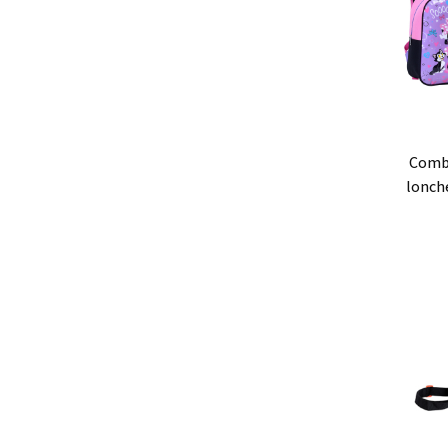
Ag
combo mochila/morral +
lonch