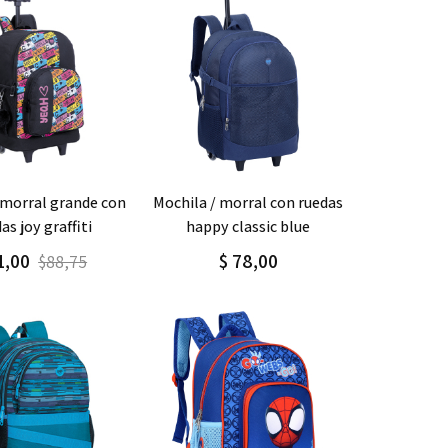
gar
Detalle
Agregar
Detalle
mochila / morral con ruedas
as joy graffiti
happy classic blue
1,00
$ 78,00
$88,75