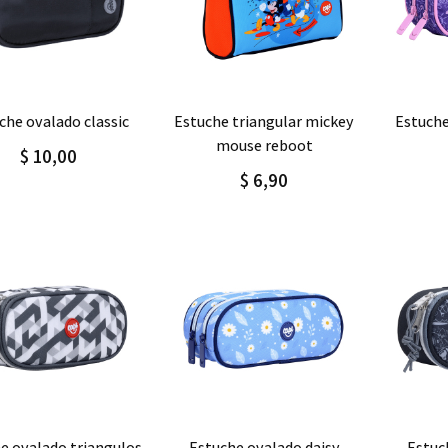
regar
Detalle
Agregar
Detalle
Agre
uche ovalado classic
estuche triangular mickey
estuch
mouse reboot
$ 10,00
$ 6,90
regar
Detalle
Agregar
Detalle
Agre
he ovalado triangulos
estuche ovalado daisy
estuche ovalado gray