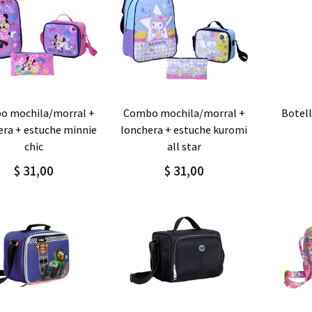
regar
Detalle
Agregar
Detalle
Agre
combo mochila/morral +
botel
era + estuche minnie
lonchera + estuche kuromi
chic
all star
$ 31,00
$ 31,00