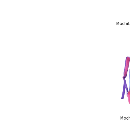
Ag
mochila / morral grande con
Ag
mochila / morral grande