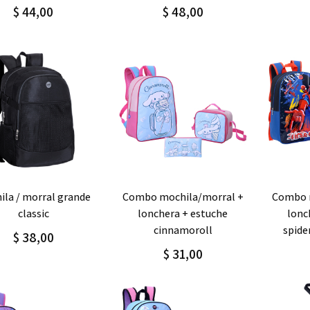
$ 44,00
$ 48,00
regar
Detalle
Agregar
Detalle
Agre
combo mochila/morral +
combo mochila/morral +
classic
lonchera + estuche
lonc
cinnamoroll
spid
$ 38,00
$ 31,00