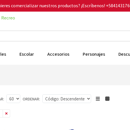
ieres comercializar nuestros productos? ¡Escríbenos!
+584143176
Recreo
les
Escolar
Accesorios
Personajes
Desc
R:
ORDENAR:
5