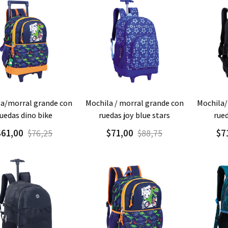
regar
Detalle
Agregar
Detalle
Agre
mochila / morral grande con
mochila/morral grande con
ruedas dino bike
ruedas joy blue stars
rued
$61,00
$71,00
$7
$76,25
$88,75