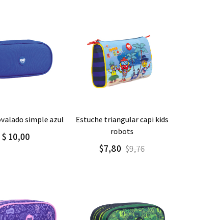
gar
Detalle
Agregar
Detalle
ovalado simple azul
estuche triangular capi kids
robots
$ 10,00
$7,80
$9,76