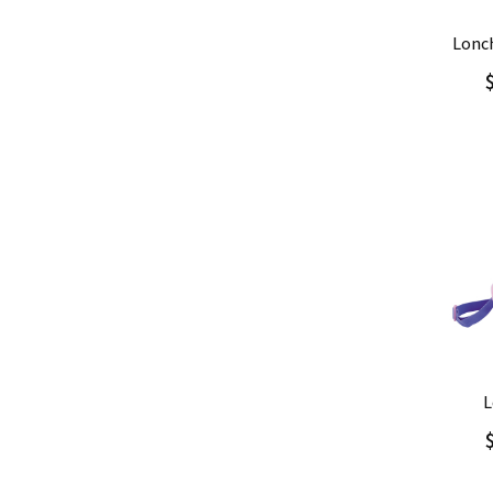
Ag
lonc
Ag