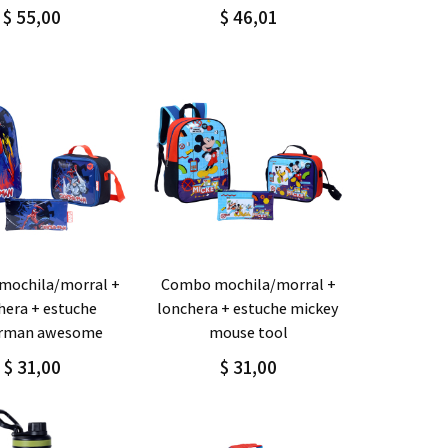
$ 55,00
$ 46,01
gar
Detalle
Agregar
Detalle
combo mochila/morral +
hera + estuche
lonchera + estuche mickey
erman awesome
mouse tool
$ 31,00
$ 31,00