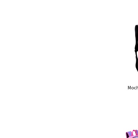
Ag
mochila / morral grande