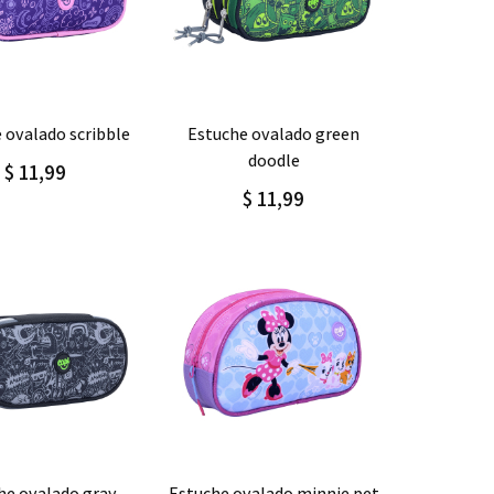
gar
Detalle
Agregar
Detalle
e ovalado scribble
estuche ovalado green
doodle
$ 11,99
$ 11,99
gar
Detalle
Agregar
Detalle
estuche ovalado minnie pet