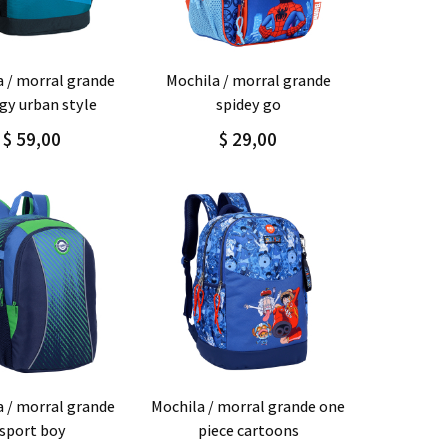
gar
Detalle
Agregar
Detalle
mochila / morral grande
gy urban style
spidey go
$ 59,00
$ 29,00
gar
Detalle
Agregar
Detalle
mochila / morral grande one
sport boy
piece cartoons