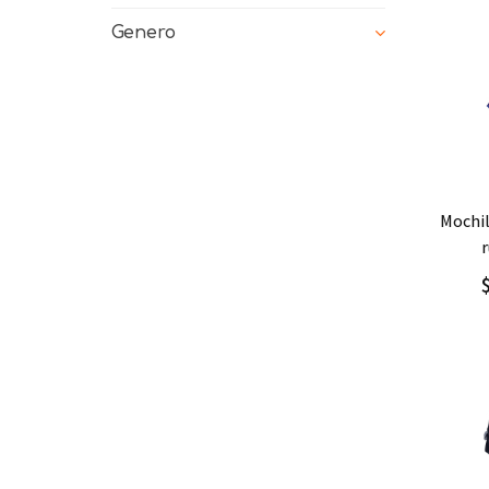
Genero
Ag
mochila/morral grande con