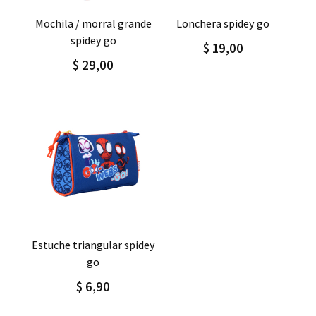
Agregar
Detalle
Agregar
Detalle
mochila / morral grande
lonchera spidey go
spidey go
$ 19,00
$ 29,00
Agregar
Detalle
estuche triangular spidey
go
$ 6,90