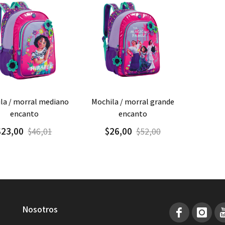
regar
Detalle
Agregar
Detalle
mochila / morral grande
encanto
encanto
$23,00
$26,00
$46,01
$52,00
nosotros