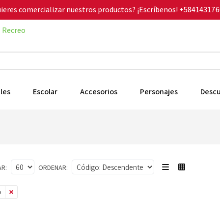
ieres comercializar nuestros productos? ¡Escríbenos!
+584143176
Recreo
les
Escolar
Accesorios
Personajes
Desc
R:
ORDENAR:
o