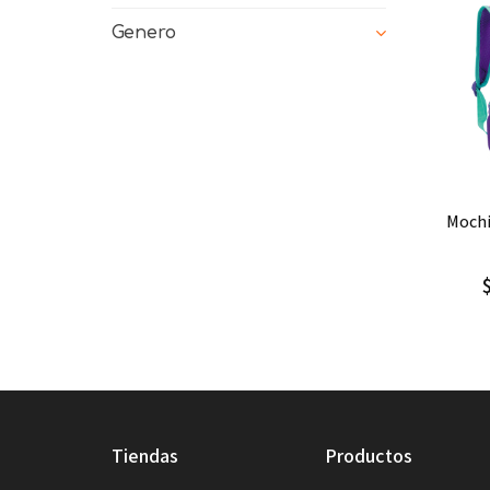
Genero
Ag
mochila / morral mediano
tiendas
productos