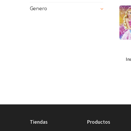
Genero
Ag
in
tiendas
productos