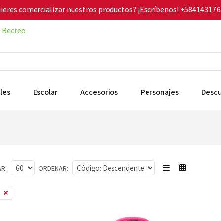
ieres comercializar nuestros productos? ¡Escríbenos!
+584143176
Recreo
les
Escolar
Accesorios
Personajes
Desc
R:
ORDENAR: