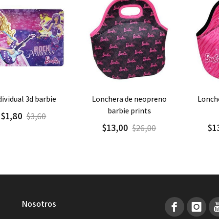
regar
Detalle
Agregar
Detalle
Agre
dividual 3d barbie
lonchera de neopreno
lonchera de neopreno
barbie prints
$1,80
$3,60
$13,00
$1
$26,00
nosotros