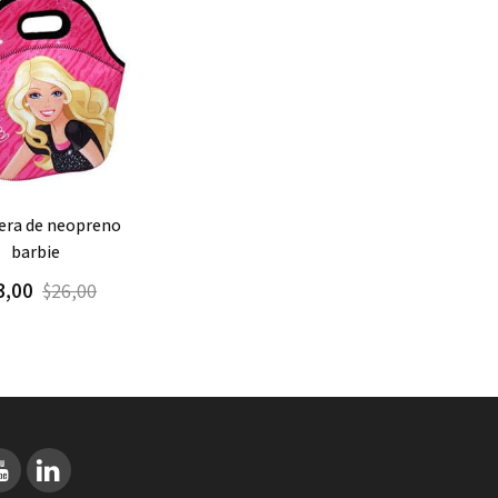
gar
Detalle
barbie
3,00
$26,00