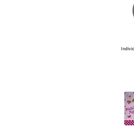
Ag
individual de polipropileno