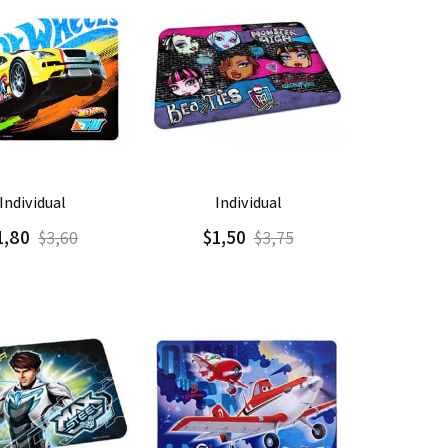
gar
Detalle
Agregar
Detalle
individual
individual
1,80
$1,50
$3,60
$3,75