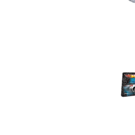
Ag
Ag