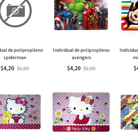
regar
Detalle
Agregar
Detalle
Agre
individual de polipropileno
individual de polipropileno
spiderman
avengers
mi
$4,20
$4,20
$
$6,00
$6,00