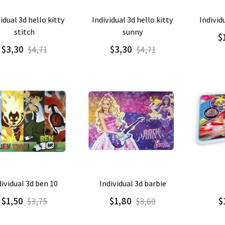
regar
Detalle
Agregar
Detalle
Agre
individual 3d hello kitty
indivi
stitch
sunny
$
$3,30
$3,30
$4,71
$4,71
regar
Detalle
Agregar
Detalle
Agre
dividual 3d ben 10
individual 3d barbie
$1,50
$1,80
$
$3,75
$3,60