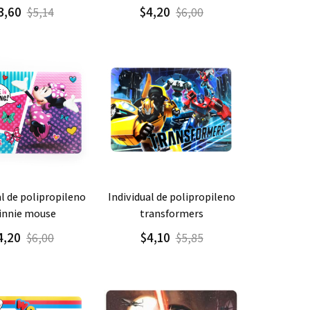
3,60
$4,20
$5,14
$6,00
gar
Detalle
Agregar
Detalle
individual de polipropileno
nnie mouse
transformers
4,20
$4,10
$6,00
$5,85