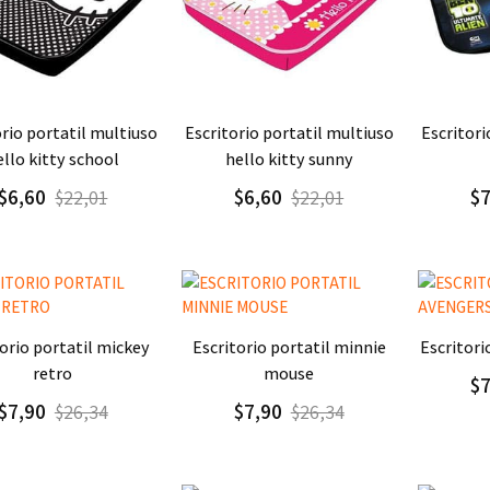
regar
Detalle
Agregar
Detalle
Agre
escritorio portatil multiuso
escritorio portatil multiuso
ello kitty school
hello kitty sunny
$6,60
$6,60
$
$22,01
$22,01
regar
Detalle
Agregar
Detalle
Agre
escritorio portatil minnie
escritor
retro
mouse
$
$7,90
$7,90
$26,34
$26,34