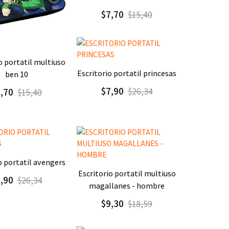
$7,70
$15,40
gar
Detalle
Agregar
Detalle
escritorio portatil princesas
ben 10
$7,90
7,70
$26,34
$15,40
gar
Detalle
io portatil avengers
Agregar
Detalle
escritorio portatil multiuso
7,90
$26,34
magallanes - hombre
$9,30
$18,59