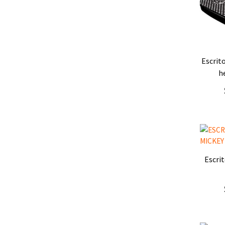
Ag
escritorio portatil multiuso
h
Ag
escritorio portatil mickey