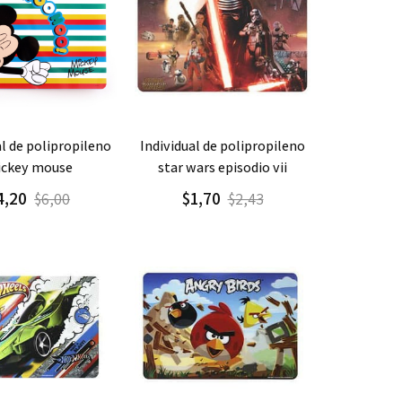
gar
Detalle
Agregar
Detalle
individual de polipropileno
ckey mouse
star wars episodio vii
4,20
$1,70
$6,00
$2,43