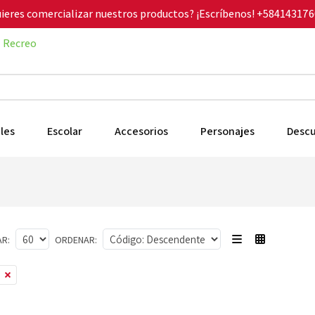
ieres comercializar nuestros productos? ¡Escríbenos!
+584143176
Recreo
les
Escolar
Accesorios
Personajes
Desc
R:
ORDENAR: