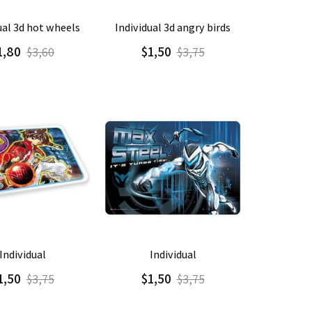
gar
Detalle
Agregar
Detalle
dual 3d hot wheels
individual 3d angry birds
1,80
$1,50
$3,60
$3,75
gar
Detalle
Agregar
Detalle
individual
individual
1,50
$1,50
$3,75
$3,75