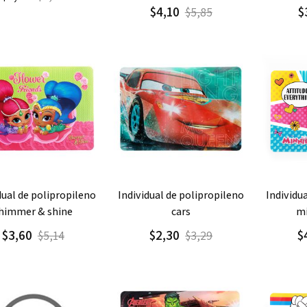
$4,10
$
$5,85
regar
Detalle
Agregar
Detalle
Agre
individual de polipropileno
individual de polipropileno
himmer & shine
cars
mi
$3,60
$2,30
$
$5,14
$3,29