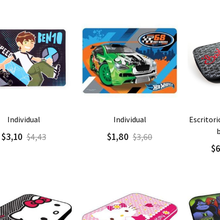
regar
Detalle
Agregar
Detalle
Agre
individual
individual
escritorio portatil multiuso
$3,10
$1,80
$4,43
$3,60
$