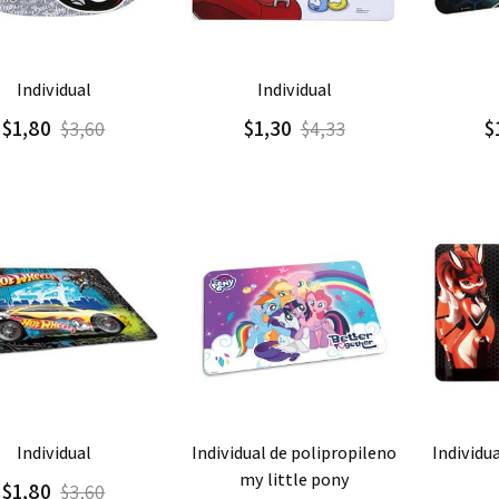
regar
Detalle
Agregar
Detalle
Agre
individual
individual
$1,80
$1,30
$
$3,60
$4,33
regar
Detalle
Agregar
Detalle
Agre
individual
individual de polipropileno
individual de polipropileno
my little pony
$1,80
$3,60