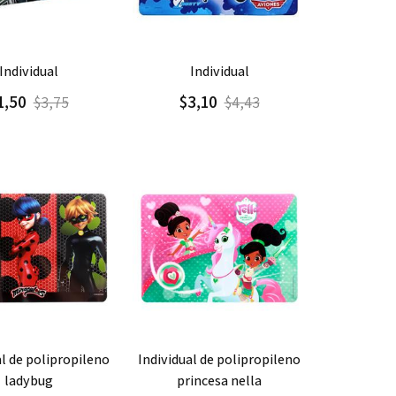
gar
Detalle
Agregar
Detalle
individual
individual
1,50
$3,10
$3,75
$4,43
gar
Detalle
Agregar
Detalle
individual de polipropileno
ladybug
princesa nella