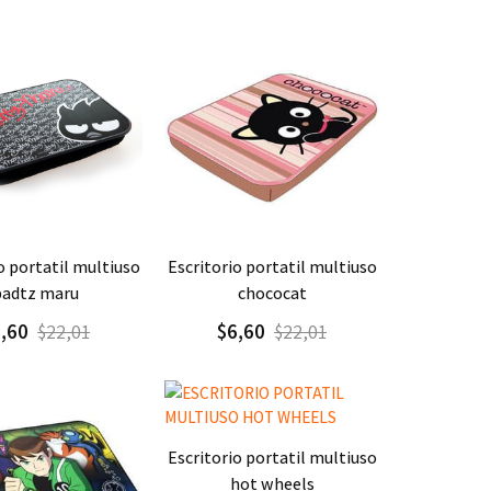
gar
Detalle
Agregar
Detalle
escritorio portatil multiuso
badtz maru
chococat
6,60
$6,60
$22,01
$22,01
Agregar
Detalle
escritorio portatil multiuso
hot wheels