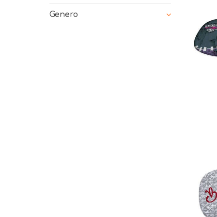
Genero
Ag