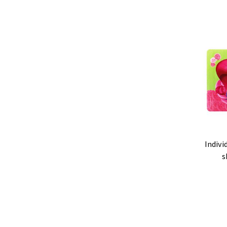
Ag
individual de polipropileno
s