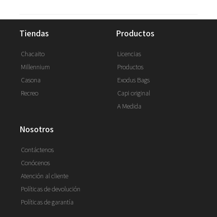
tiendas
productos
Chacaito
Licencias
Millennium
Productos
Casona
Exodus Bags
Recreo
Capi original
A Medida
nosotros
Contáctenos
Conócenos
Atención al cliente
Políticas de devolución
Políticas de garantía