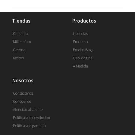
tiendas
productos
Chacaito
Licencias
Millennium
Productos
Casona
Exodus Bags
Recreo
Capi original
A Medida
nosotros
Contáctenos
Conócenos
Atención al cliente
Políticas de devolución
Políticas de garantía