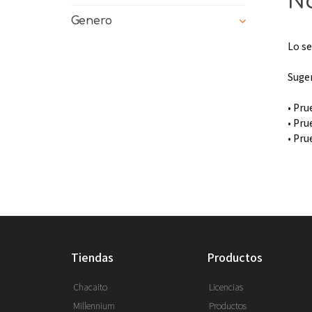
No
Genero
Lo se
Suge
• Pru
• Pru
• Pru
tiendas
productos
Chacaito
Licencias
Millennium
Productos