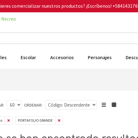
ieres comercializar nuestros productos? ¡Escríbenos!
+584143176
Recreo
les
Escolar
Accesorios
Personajes
Desc
R:
ORDENAR:
io
PORTAFOLIO GRANDE