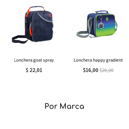
Agregar
Detalle
Agregar
Detalle
lonchera goal spray
lonchera happy gradient
$ 22,01
$16,00
$20,00
Por Marca