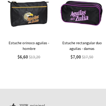
Agregar
Detalle
Agregar
Detalle
estuche orinoco aguilas -
estuche rectangular duo
hombre
aguilas - damas
$6,60
$7,00
$13,20
$17,50