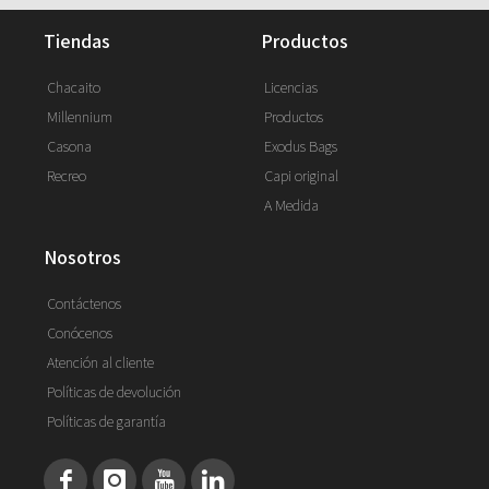
tiendas
productos
Chacaito
Licencias
Millennium
Productos
Casona
Exodus Bags
Recreo
Capi original
A Medida
nosotros
Contáctenos
Conócenos
Atención al cliente
Políticas de devolución
Políticas de garantía