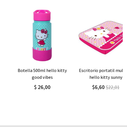
Agregar
Detalle
Agregar
Detalle
botella 500ml hello kitty
escritorio portatil multiuso
good vibes
hello kitty sunny
$ 26,00
$6,60
$22,01