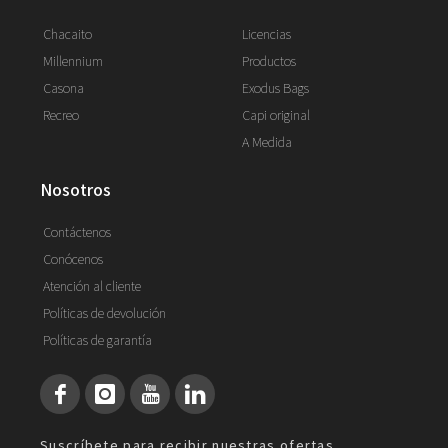
Chacaito
Licencias
Millennium
Productos
Casona
Exodus Bags
Recreo
Capi original
A Medida
nosotros
Contáctenos
Conócenos
Atención al cliente
Políticas de devolución
Políticas de garantía
Suscríbete para recibir nuestras ofertas.