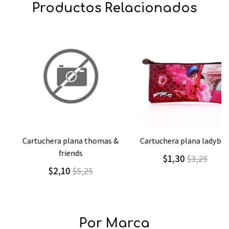
Productos Relacionados
Agregar
Detalle
Agregar
Detalle
cartuchera plana thomas &
cartuchera plana ladybug
friends
$1,30
$3,25
$2,10
$5,25
Por Marca