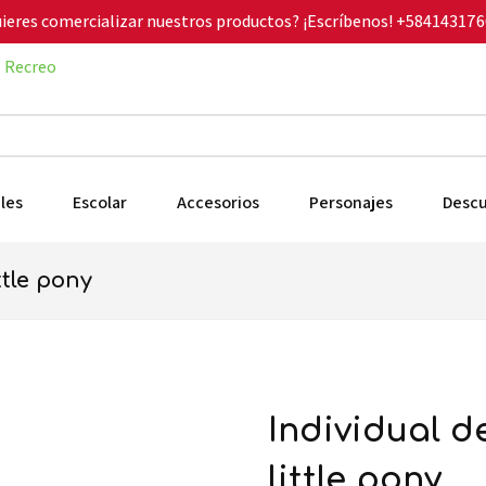
ieres comercializar nuestros productos? ¡Escríbenos!
+584143176
Recreo
les
Escolar
Accesorios
Personajes
Desc
ttle pony
individual de polipropileno my
little pony