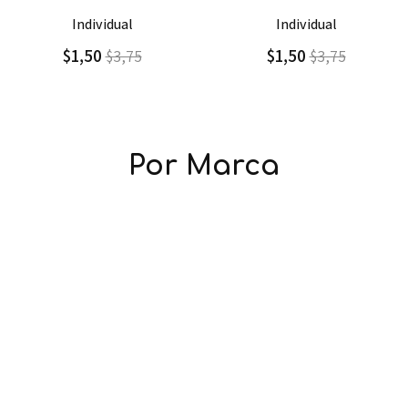
Agregar
Detalle
Agregar
Detalle
individual
individual 3d barbie
$1,50
$1,80
$3,75
$3,60
Por Marca