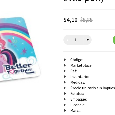
$
4,10
$
5,85
Código:
Marketplace:
Ref:
Inventario:
Medidas:
Precio unitario sin impuest
Estatus:
Empaque:
Licencia:
Marca: