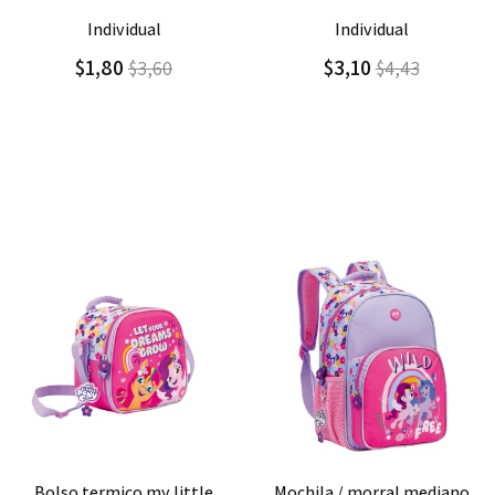
Agregar
Detalle
Agregar
Detalle
individual
individual
$3,10
$1,50
$4,43
$3,75
Agregar
Detalle
Agregar
Detalle
bolso termico my little
mochila / morral mediano