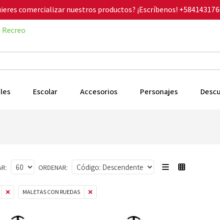
ieres comercializar nuestros productos? ¡Escríbenos!
+584143176
Recreo
les
Escolar
Accesorios
Personajes
Desc
R:
ORDENAR:
MALETAS CON RUEDAS