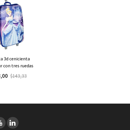
gar
Detalle
 con tres ruedas
3,00
$143,33