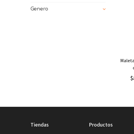
Genero
Ag
maleta 3d angry birds space
$
tiendas
productos