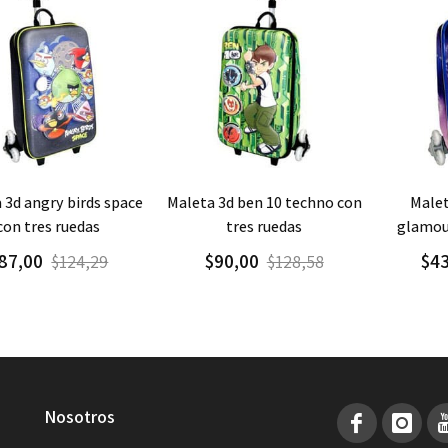
regar
Detalle
Agregar
Detalle
Agre
maleta 3d ben 10 techno con
maleta 3d cenicienta
con tres ruedas
tres ruedas
glamour
87,00
$90,00
$4
$124,29
$128,58
nosotros