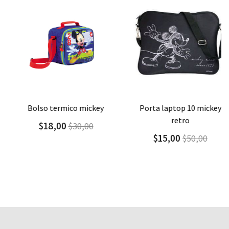
Agregar
Detalle
Agregar
Detalle
bolso termico mickey
porta laptop 10 mickey
retro
$18,00
$30,00
$15,00
$50,00