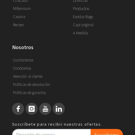
Chacaito
Licencias
Millennium
Productos
Casona
Exodus Bags
Recreo
Capi original
A Medida
nosotros
Contáctenos
Conócenos
Atención al cliente
Políticas de devolución
Políticas de garantía
Suscríbete para recibir nuestras ofertas.
Suscribirme