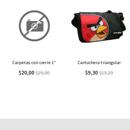
Agregar
Detalle
Agregar
Detalle
carpetas con cierre 1"
cartuchera triangular
$20,00
$9,30
$25,00
$13,29