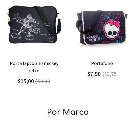
alle
Agregar
Detalle
Agregar
Det
portafolio
portafolio leones - 
$7,90
$13,00
$19,75
$32,50
Por Marca