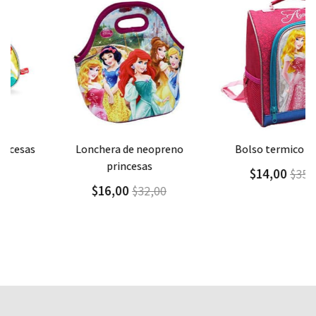
Agregar
Detalle
Agregar
Detalle
lonchera de neopreno
bolso termico morral
princesas
$14,00
$35,00
$16,00
$32,00