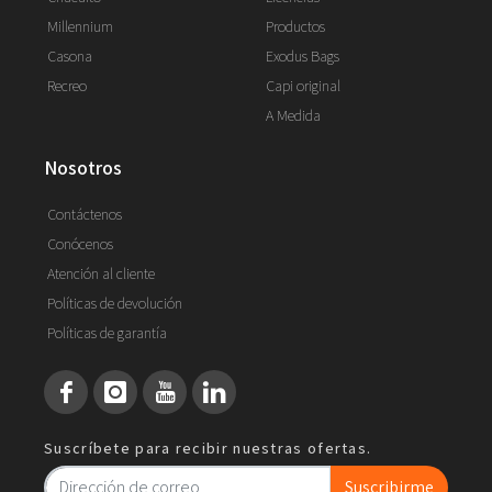
Millennium
Productos
Casona
Exodus Bags
Recreo
Capi original
A Medida
nosotros
Contáctenos
Conócenos
Atención al cliente
Políticas de devolución
Políticas de garantía
Suscríbete para recibir nuestras ofertas.
Suscribirme