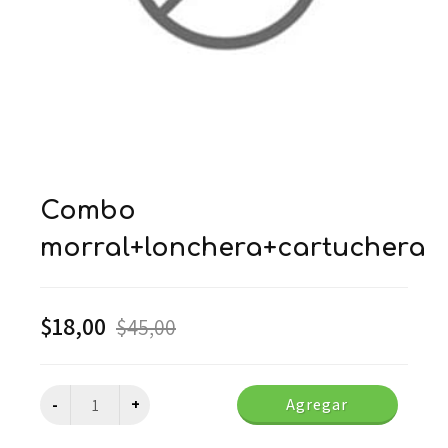
combo
morral+lonchera+cartuchera
$
18,00
$
45,00
Agregar