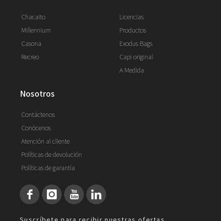
Chacaito
Licencias
Millennium
Productos
Casona
Exodus Bags
Recreo
Capi original
A Medida
nosotros
Contáctenos
Conócenos
Atención al cliente
Políticas de devolución
Políticas de garantía
Suscríbete para recibir nuestras ofertas.