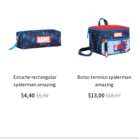
Agregar
Detalle
Agregar
Detalle
bolso termico spiderman
individual de polipropileno
amazing
spiderman
$13,00
$4,20
$18,57
$6,00