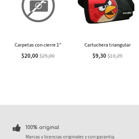
Agregar
Detalle
Agregar
Detalle
carpetas con cierre 1"
cartuchera triangular
$20,00
$9,30
$25,00
$13,29
100% original
Marcas y licencias originales y con garantia.