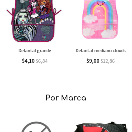
Agregar
Detalle
Agregar
Detalle
delantal grande
delantal mediano clouds
$4,10
$9,00
$6,84
$12,86
Por Marca