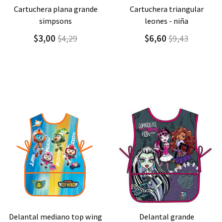
Agregar
Detalle
Agregar
Detalle
cartuchera triangular
cartuchera triangular
leones - niña
leones - niño
$6,60
$6,60
$9,43
$9,43
Agregar
Detalle
Agregar
Detalle
delantal grande
delantal mediano clouds