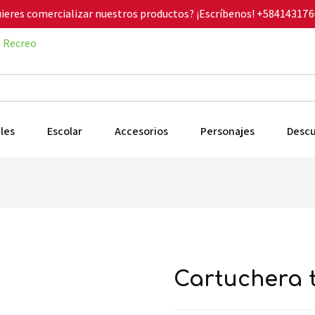
ieres comercializar nuestros productos? ¡Escríbenos!
+584143176
Recreo
les
Escolar
Accesorios
Personajes
Desc
cartuchera 