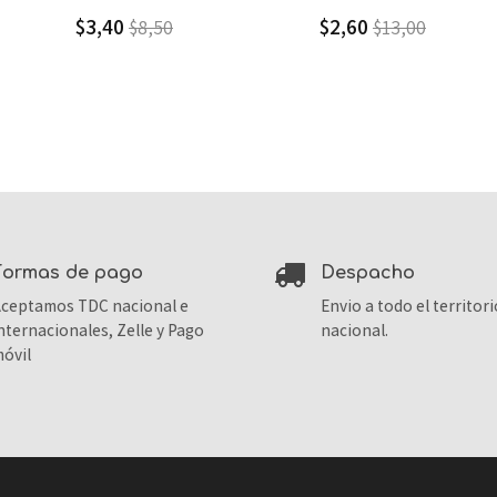
$2,60
$3,40
$13,00
$8,50
formas de pago
despacho
ceptamos TDC nacional e
Envio a todo el territori
nternacionales, Zelle y Pago
nacional.
óvil