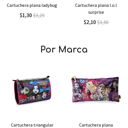
Agregar
Detalle
Agregar
Detalle
cartuchera plana l.o.l
cartuchera plana grande
surprise
simpsons
$2,10
$3,00
$3,50
$4,29
Por Marca
Agregar
Detalle
Agregar
Detalle
cartuchera plana
delantal mediano top wing