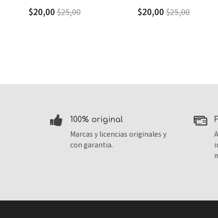
$20,00
$3,40
$25,00
$8,50
100% original
Marcas y licencias originales y
A
con garantia.
i
m