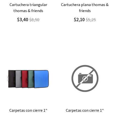
Agregar
Detalle
Agregar
Detalle
cartuchera plana thomas &
cartuchera plana ladybug
friends
$1,30
$3,25
$2,10
$5,25
Agregar
Detalle
Agregar
Detalle
carpetas con cierre 1"
cartuchera triangular