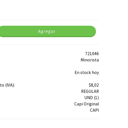
Agregar
721046
Minorista
En stock hoy
o (IVA):
$8,02
REGULAR
UND (1)
Capi Original
CAPI