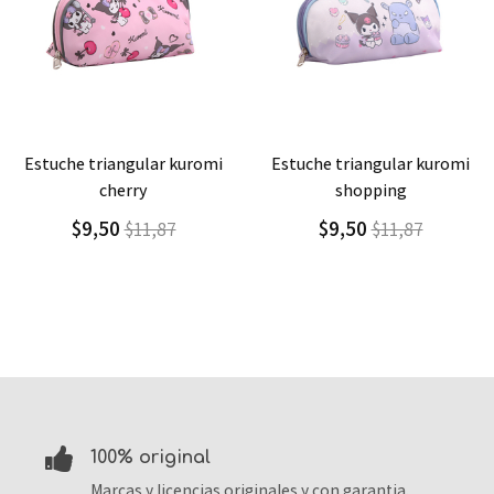
Detalle
Agregar
Detalle
Agregar
estuche triangular kuromi
estuche triangular kuromi
y
shopping
magi
$9,50
$9,50
1,87
$11,87
$1
100% original
Marcas y licencias originales y con garantia.