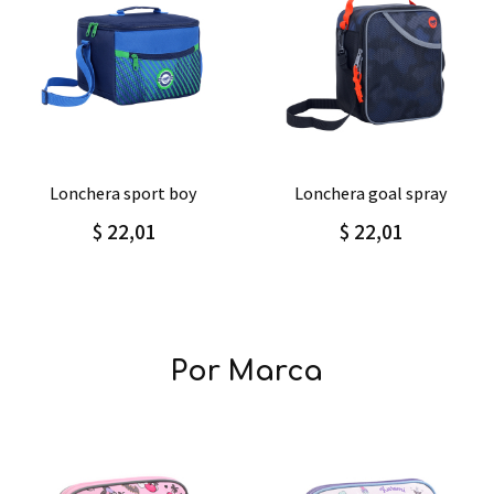
le
Agregar
Detalle
Agregar
Detal
lonchera goal spray
lonchera happy gradie
$ 22,01
$16,00
$20,00
Por Marca