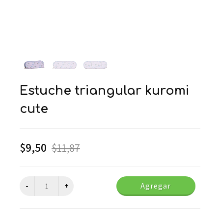
estuche triangular kuromi
cute
$
9,50
$
11,87
Agregar