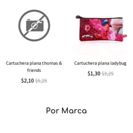
Agregar
Detalle
Agregar
Detalle
cartuchera plana thomas &
cartuchera plana ladybug
friends
$1,30
$3,25
$2,10
$5,25
Por Marca