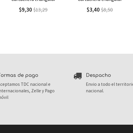
$3,40
$2,60
$8,50
$13,00
formas de pago
despacho
ceptamos TDC nacional e
Envio a todo el territori
nternacionales, Zelle y Pago
nacional.
óvil