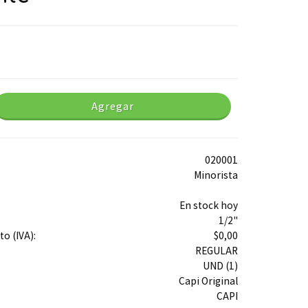
Agregar
020001
Minorista
En stock hoy
1/2"
o (IVA):
$0,00
REGULAR
UND (1)
Capi Original
CAPI