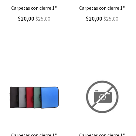
Agregar
Detalle
Agregar
Detalle
carpetas con cierre 1"
carpetas con cierre 1"
$20,00
$20,00
$25,00
$25,00
Agregar
Detalle
Agregar
Detalle
carpetas con cierre 1"
cartuchera triangular