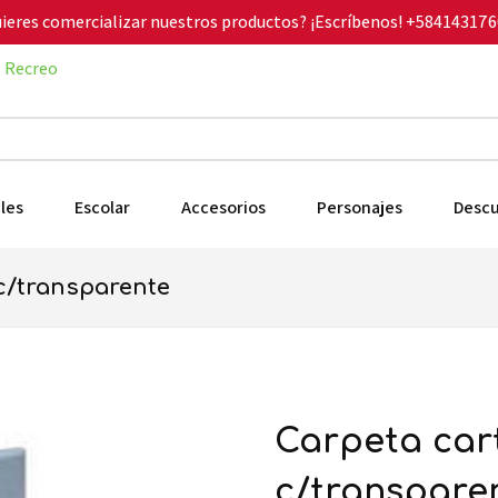
ieres comercializar nuestros productos? ¡Escríbenos!
+584143176
Recreo
les
Escolar
Accesorios
Personajes
Desc
 c/transparente
carpeta carta 3 aros 1/2" blanca
c/transpare