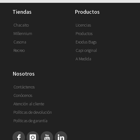
tiendas
productos
Chacaito
Licencias
Millennium
Productos
Casona
Exodus Bags
Recreo
Capi original
A Medida
nosotros
Contáctenos
Conócenos
Atención al cliente
Políticas de devolución
Políticas de garantía