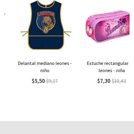
Agregar
Detalle
Agregar
Detalle
delantal mediano leones -
estuche rectangular duo
niño
leones - niña
$5,50
$7,30
$9,17
$10,43