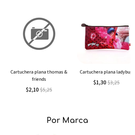
Agregar
Detalle
Agregar
Detalle
cartuchera plana thomas &
cartuchera plana ladybug
friends
$1,30
$3,25
$2,10
$5,25
Por Marca