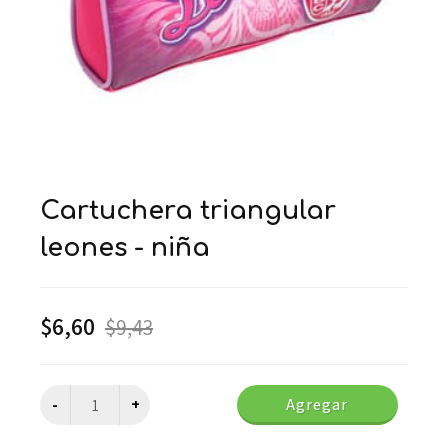
cartuchera triangular
leones - niña
$
6,60
$
9,43
Agregar