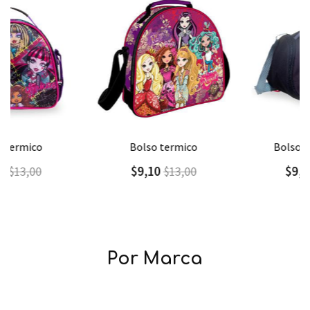
Agregar
Detalle
Agregar
Detalle
bolso termico
bolso termico cool
$9,10
$9,00
$13,00
$15,00
Por Marca