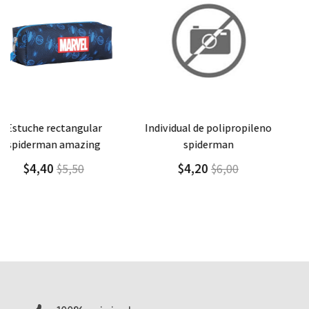
Agregar
Detalle
Agregar
Detalle
individual de polipropileno
combo mochila/morral +
spiderman
lonchera + estuche
spiderman awesome
$4,20
$6,00
$ 31,00