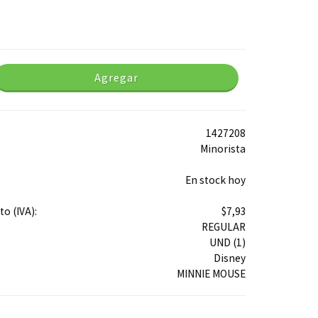
Agregar
1427208
Minorista
En stock hoy
o (IVA):
$7,93
REGULAR
UND (1)
Disney
MINNIE MOUSE