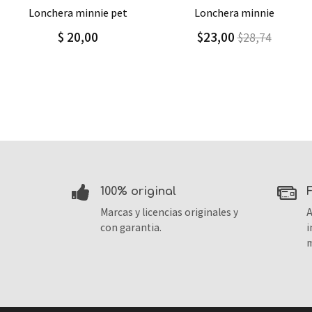
Agregar
Detalle
Agregar
Detalle
lonchera minnie
botella 500ml minnie pet
$23,00
$26,00
$28,74
$32,50
100% original
Marcas y licencias originales y
A
con garantia.
i
m