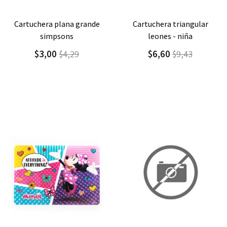
Agregar
Detalle
Agregar
Detalle
cartuchera triangular
cartuchera triangular
leones - niña
leones - niño
$6,60
$6,60
$9,43
$9,43