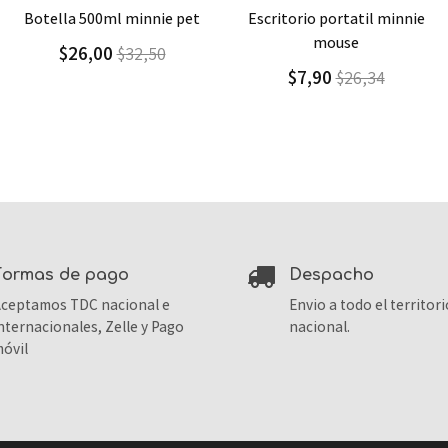
Agregar
Detalle
Agregar
Detalle
escritorio portatil minnie
individual de polipropileno
mouse
minnie mouse
$7,90
$4,20
$26,34
$6,00
formas de pago
despacho
ceptamos TDC nacional e
Envio a todo el territori
nternacionales, Zelle y Pago
nacional.
óvil