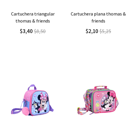
Agregar
Detalle
Agregar
Detalle
cartuchera plana thomas &
cartuchera plana ladybug
friends
$1,30
$3,25
$2,10
$5,25