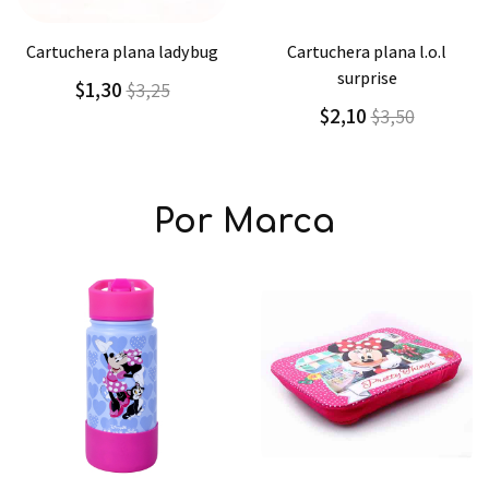
Agregar
Detalle
Agregar
Detalle
cartuchera plana l.o.l
cartuchera plana grande
surprise
simpsons
$2,10
$3,00
$3,50
$4,29
Por Marca