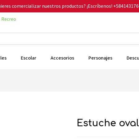
ieres comercializar nuestros productos? ¡Escríbenos!
+584143176
Recreo
les
Escolar
Accesorios
Personajes
Desc
estuche ova