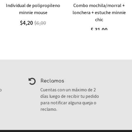
Agregar
Detalle
Agregar
Detalle
combo mochila/morral +
mochila / morral grande
lonchera + estuche minnie
minnie pet
chic
$ 44,00
$ 31,00
reclamos
o
Cuentas con un máximo de 2
días luego de recibir tu pedido
para notificar alguna queja o
reclamo.