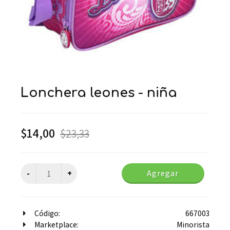
lonchera leones - niña
$
14,00
$
23,33
Agregar
Código:
667003
Marketplace:
Minorista