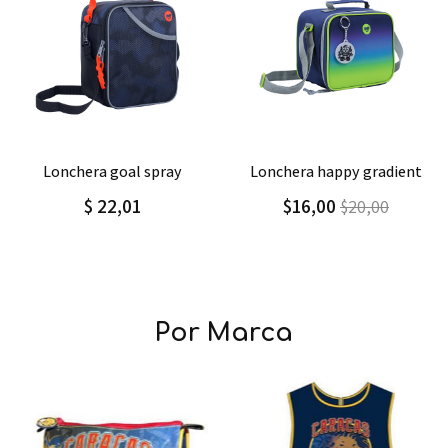
Agregar
Detalle
Agregar
Detalle
lonchera goal spray
lonchera happy gradient
$ 22,01
$16,00
$20,00
Por Marca