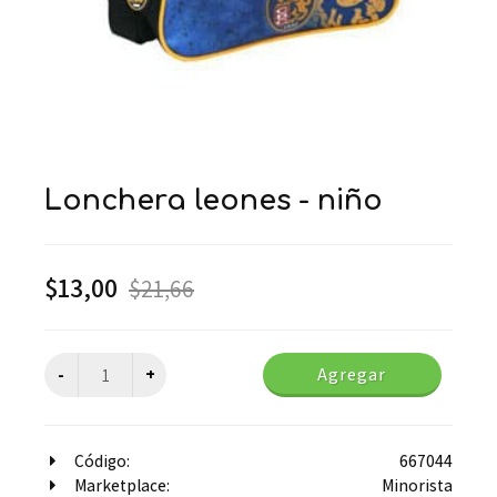
lonchera leones - niño
$
13,00
$
21,66
Agregar
Código:
667044
Marketplace:
Minorista