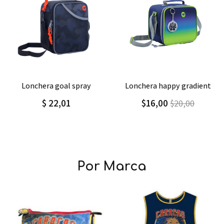
Agregar
Detalle
Agregar
Detalle
lonchera goal spray
lonchera happy gradient
$ 22,01
$16,00
$20,00
Por Marca