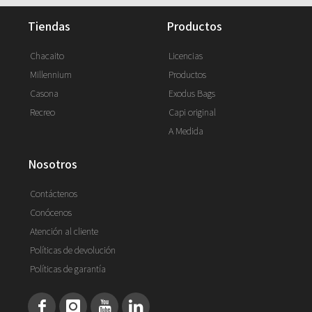
tiendas
productos
Chacaito
Licencias
Millennium
Productos
Casona
Exodus Bags
Recreo
Capi original
A Medida
nosotros
Contáctenos
Conócenos
Atención al cliente
Políticas de devolución
Políticas de garantía