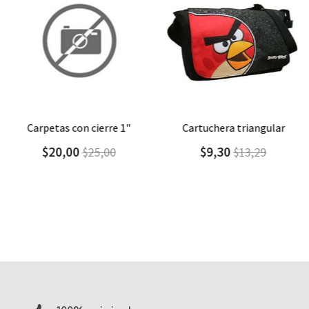
Agregar
Detalle
Agregar
Detalle
carpetas con cierre 1"
cartuchera triangular
$20,00
$9,30
$25,00
$13,29