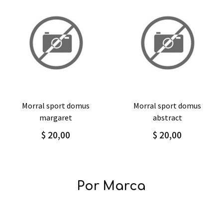
Agregar
Detalle
Agregar
Detalle
morral sport domus
morral sport domus
margaret
abstract
$ 20,00
$ 20,00
Por Marca