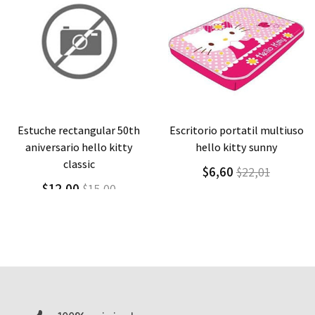
Agregar
Detalle
Agregar
Detalle
estuche rectangular 50th
escritorio portatil multiuso
aniversario hello kitty
hello kitty sunny
classic
$6,60
$22,01
$12,00
$15,00