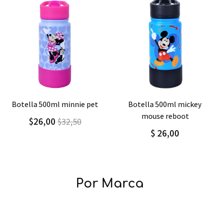
Agregar
Detalle
Agregar
Detalle
botella 500ml minnie pet
botella 500ml mickey
mouse reboot
$26,00
$32,50
$ 26,00
Por Marca