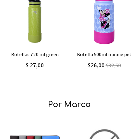
Agregar
Detalle
Agregar
Detalle
botellas 720 ml green
botella 500ml minnie pet
$ 27,00
$26,00
$32,50
Por Marca