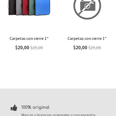
Agregar
Detalle
Agregar
Detalle
carpetas con cierre 1"
carpetas con cierre 1"
$20,00
$20,00
$25,00
$25,00
100% original
Marcas y licencias originales y con garantia.