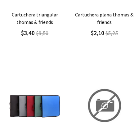
Agregar
Detalle
Agregar
Detalle
cartuchera plana thomas &
cartuchera plana ladybug
friends
$1,30
$3,25
$2,10
$5,25