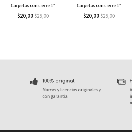
Agregar
Detalle
Agregar
Detalle
carpetas con cierre 1"
cartuchera triangular
$20,00
$9,30
$25,00
$13,29
100% original
Marcas y licencias originales y
A
con garantia.
i
m