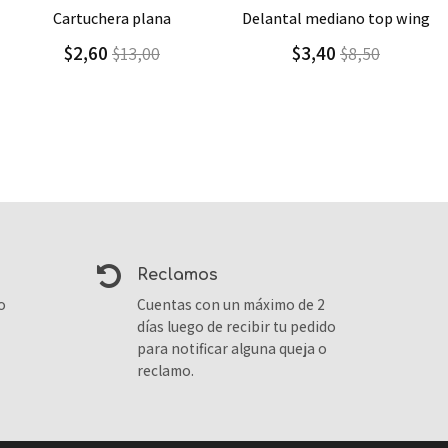
Agregar
Detalle
Agregar
Detalle
delantal mediano top wing
delantal grande
$3,40
$4,10
$8,50
$6,84
reclamos
o
Cuentas con un máximo de 2
días luego de recibir tu pedido
para notificar alguna queja o
reclamo.