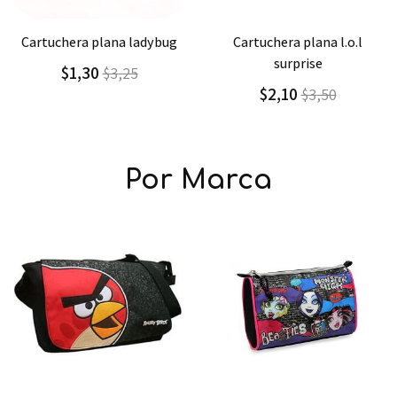
Agregar
Detalle
Agregar
Detalle
cartuchera plana l.o.l
cartuchera plana grande
surprise
simpsons
$2,10
$3,00
$3,50
$4,29
Por Marca