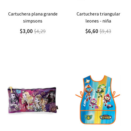
Agregar
Detalle
Agregar
Detalle
cartuchera triangular
cartuchera triangular
leones - niña
leones - niño
$6,60
$6,60
$9,43
$9,43