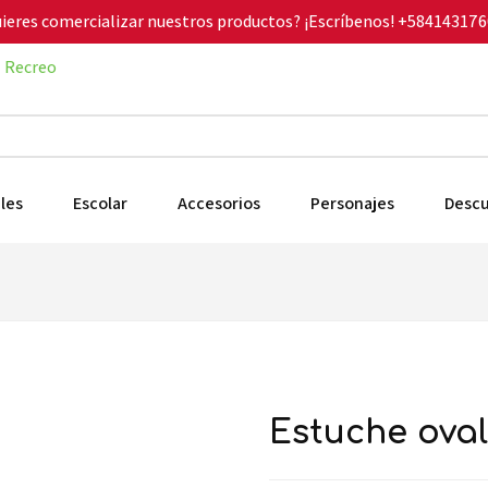
ieres comercializar nuestros productos? ¡Escríbenos!
+584143176
Recreo
les
Escolar
Accesorios
Personajes
Desc
estuche ova