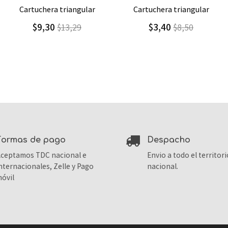
Agregar
Detalle
Agregar
Detalle
cartuchera triangular
cartuchera plana
$3,40
$2,60
$8,50
$13,00
formas de pago
despacho
ceptamos TDC nacional e
Envio a todo el territori
nternacionales, Zelle y Pago
nacional.
óvil