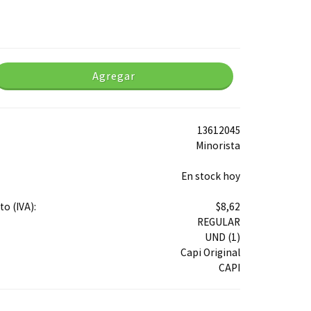
Agregar
13612045
Minorista
En stock hoy
o (IVA):
$8,62
REGULAR
UND (1)
Capi Original
CAPI