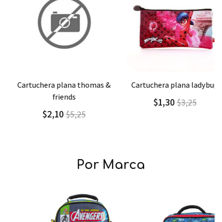
Agregar
Detalle
Agregar
Detalle
cartuchera plana thomas &
cartuchera plana ladybug
friends
$1,30
$3,25
$2,10
$5,25
Por Marca