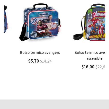
Agregar
Detalle
Agregar
Detalle
bolso termico avengers
bolso termico avengers
assemble
$5,70
$14,24
$16,00
$22,86