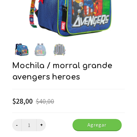
mochila / morral grande
avengers heroes
$
28,00
$
40,00
Agregar