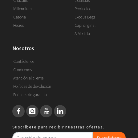
Chacaito
Licencias
Millennium
Productos
Casona
Exodus Bags
Recreo
Capi original
A Medida
nosotros
Contáctenos
Conócenos
Atención al cliente
Políticas de devolución
Políticas de garantía
Suscríbete para recibir nuestras ofertas.
Suscribirme