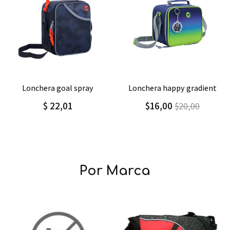
Agregar
Detalle
Agregar
Detalle
lonchera goal spray
lonchera happy gradient
$ 22,01
$16,00
$20,00
Por Marca