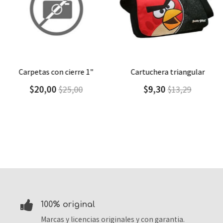
Agregar
Detalle
Agregar
Detalle
carpetas con cierre 1"
cartuchera triangular
$20,00
$9,30
$25,00
$13,29
100% original
Marcas y licencias originales y con garantia.