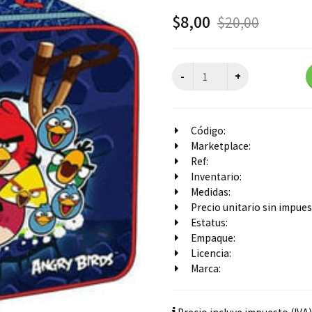
$
8,00
$
20,00
Código:
Marketplace:
Ref:
Inventario:
Medidas:
Precio unitario sin impuest
Estatus:
Empaque:
Licencia:
Marca: