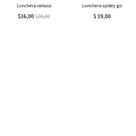
Agregar
Detalle
Agregar
Detalle
lonchera spidey go
lonchera con correa y asa
$ 19,00
$9,10
$15,17