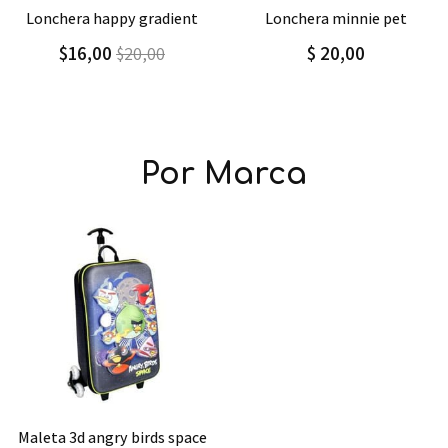
Agregar
Detalle
Agregar
Detalle
lonchera minnie pet
lonchera nebula
$ 20,00
$16,00
$20,00
Por Marca
Agregar
Detalle
maleta 3d angry birds space