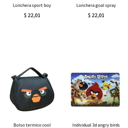
Agregar
Detalle
Agregar
Detalle
lonchera goal spray
lonchera happy gradient
$ 22,01
$16,00
$20,00
Agregar
Detalle
Agregar
Detalle
bolso termico cool
individual 3d angry birds