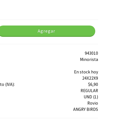
Agregar
943010
Minorista
En stock hoy
24X22X9
o (IVA):
$6,90
REGULAR
UND (1)
Rovio
ANGRY BIRDS