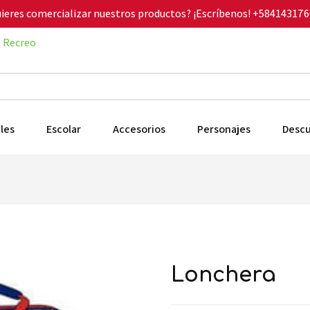
ieres comercializar nuestros productos? ¡Escríbenos!
+584143176
Recreo
les
Escolar
Accesorios
Personajes
Desc
lonchera