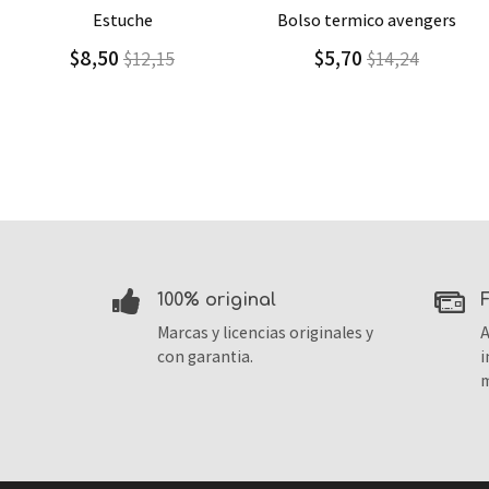
Agregar
Detalle
Agregar
Detalle
bolso termico avengers
bolso termico avengers
assemble
$5,70
$14,24
$16,00
$22,86
100% original
Marcas y licencias originales y
A
con garantia.
i
m