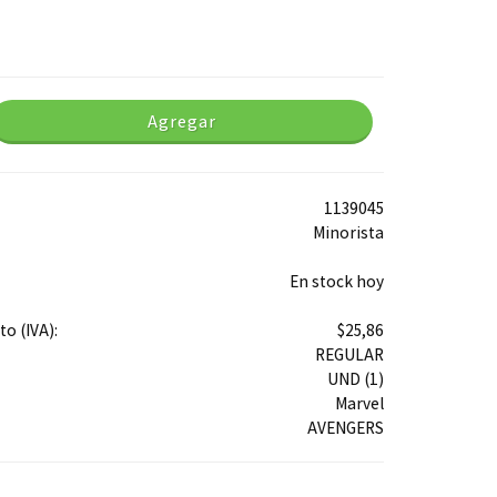
Agregar
1139045
Minorista
En stock hoy
o (IVA):
$25,86
REGULAR
UND (1)
Marvel
AVENGERS