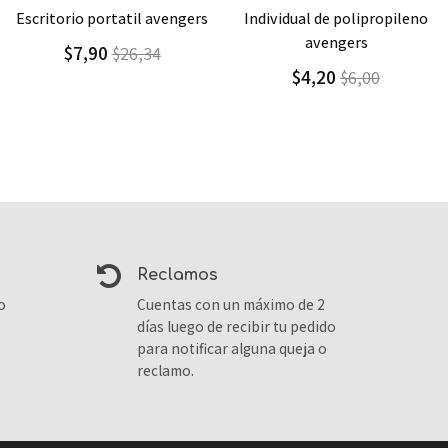
Agregar
Detalle
Agregar
Detalle
individual de polipropileno
morral grande avengers
avengers
$24,00
$40,00
$4,20
$6,00
reclamos
o
Cuentas con un máximo de 2
días luego de recibir tu pedido
para notificar alguna queja o
reclamo.