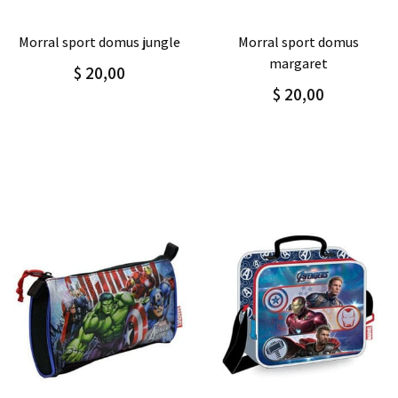
Agregar
Detalle
Agregar
Detalle
morral sport domus
morral sport domus
margaret
abstract
$ 20,00
$ 20,00