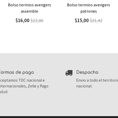
Agregar
Detalle
Agregar
Detalle
bolso termico avengers
escritorio portatil avengers
patrones
$7,90
$26,34
$15,00
$21,42
formas de pago
despacho
ceptamos TDC nacional e
Envio a todo el territori
nternacionales, Zelle y Pago
nacional.
óvil