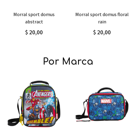
Agregar
Detalle
Agregar
Detalle
morral sport domus floral
mochila / morral grande
rain
classic
$ 20,00
$ 38,00
Por Marca