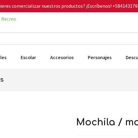
ieres comercializar nuestros productos? ¡Escríbenos!
+584143176
Recreo
les
Escolar
Accesorios
Personajes
Desc
rs
mochila / 