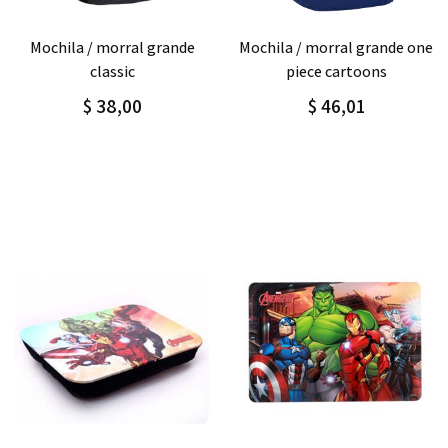
Agregar
Detalle
Agregar
Detalle
mochila / morral grande one
mochila / morral grande
piece cartoons
sport boy
$ 46,01
$ 55,00