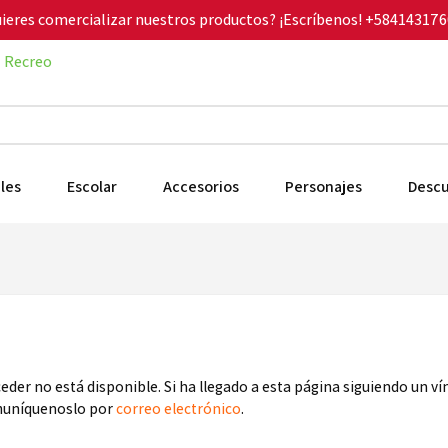
ieres comercializar nuestros productos? ¡Escríbenos!
+584143176
Recreo
les
Escolar
Accesorios
Personajes
Desc
ceder no está disponible. Si ha llegado a esta página siguiendo un v
omuníquenoslo por
correo electrónico
.