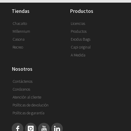
tiendas
productos
Chacaito
Licencias
Millennium
Productos
Casona
Exodus Bags
Recreo
Capi original
A Medida
nosotros
Contáctenos
Conócenos
Atención al cliente
Políticas de devolución
Políticas de garantía